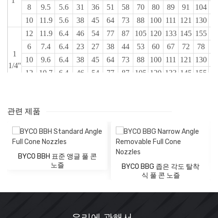
1''
8
9.5
5.6
31
36
51
58
70
80
89
91
104
12
10
11.9
5.6
38
45
64
73
88
100
111
121
130
15
12
11.9
6.4
46
54
77
87
105
120
133
145
155
18
6
7.4
6.4
23
27
38
44
53
60
67
72
78
9
1
10
9.6
6.4
38
45
64
73
88
100
111
121
130
15
1/4''
12
10.7
6.4
46
54
77
87
105
120
133
145
155
18
14
12.3
6.4
54
63
89
102
123
140
155
169
181
21
20
15.1
7.9
77
90
128
146
175
200
220
240
260
30
관련 제품
10
9.5
8.7
38
45
64
73
88
100
111
121
130
15
1
16
12.7
8.7
62
72
102
116
140
160
178
193
210
24
1/2''
20
14.3
8.7
77
90
128
146
175
200
220
240
260
30
30
18.3
10.3
115
135
191
220
265
300
330
360
390
46
BYCO BBH 표준 앵글 풀 콘
17
12.7
11.1
65
76
108
124
149
170
189
205
220
26
노즐
BYCO BBG 좁은 각도 탈착
식 풀 콘 노즐
30
17.3
11.1
115
135
191
220
265
300
330
360
390
46
35
19.2
11.1
135
157
225
255
310
355
390
425
455
54
2''
40
21
11.1
154
180
255
295
350
400
445
485
520
61
우리에 관해서
50
23.8
14.3
192
225
320
365
440
500
560
610
650
77