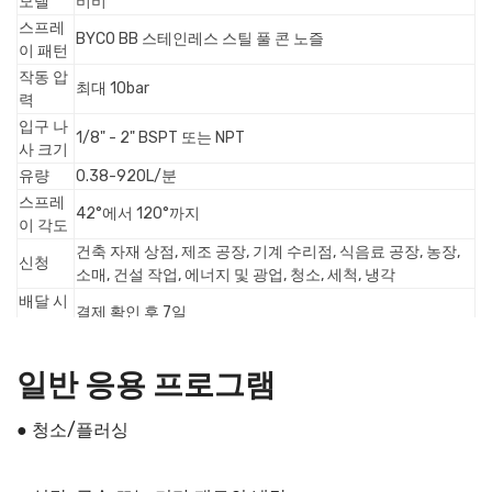
모델
비비
스프레
BYCO BB 스테인레스 스틸 풀 콘 노즐
이 패턴
작동 압
최대 10bar
력
입구 나
1/8" - 2" BSPT 또는 NPT
사 크기
유량
0.38-920L/분
스프레
42°에서 120°까지
이 각도
건축 자재 상점, 제조 공장, 기계 수리점, 식음료 공장, 농장,
신청
소매, 건설 작업, 에너지 및 광업, 청소, 세척, 냉각
배달 시
결제 확인 후 7일
간
지불
웨스턴 유니온, PayPal, T/T, 비자, 은행 계좌, 온라인 결제
일반 응용 프로그램
● 청소/플러싱