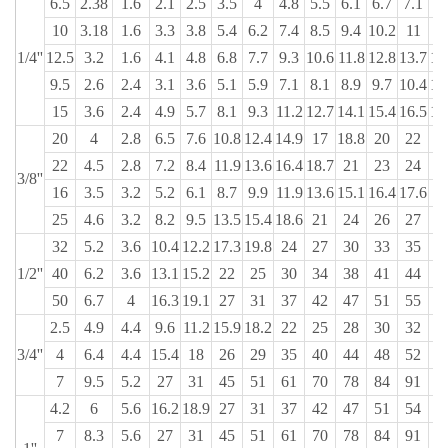
6.5
2.38
1.6
2.1
2.5
3.5
4
4.8
5.5
6.1
6.7
7.1
8.
10
3.18
1.6
3.3
3.8
5.4
6.2
7.4
8.5
9.4
10.2
11
1
1/4''
12.5
3.2
1.6
4.1
4.8
6.8
7.7
9.3
10.6
11.8
12.8
13.7
16
9.5
2.6
2.4
3.1
3.6
5.1
5.9
7.1
8.1
8.9
9.7
10.4
12
15
3.6
2.4
4.9
5.7
8.1
9.3
11.2
12.7
14.1
15.4
16.5
19
20
4
2.8
6.5
7.6
10.8
12.4
14.9
17
18.8
20
22
2
22
4.5
2.8
7.2
8.4
11.9
13.6
16.4
18.7
21
23
24
2
3/8''
16
3.5
3.2
5.2
6.1
8.7
9.9
11.9
13.6
15.1
16.4
17.6
2
25
4.6
3.2
8.2
9.5
13.5
15.4
18.6
21
24
26
27
3
32
5.2
3.6
10.4
12.2
17.3
19.8
24
27
30
33
35
4
1/2''
40
6.2
3.6
13.1
15.2
22
25
30
34
38
41
44
5
50
6.7
4
16.3
19.1
27
31
37
42
47
51
55
6
2.5
4.9
4.4
9.6
11.2
15.9
18.2
22
25
28
30
32
3
3/4''
4
6.4
4.4
15.4
18
26
29
35
40
44
48
52
6
7
9.5
5.2
27
31
45
51
61
70
78
84
91
10
4.2
6
5.6
16.2
18.9
27
31
37
42
47
51
54
6
7
8.3
5.6
27
31
45
51
61
70
78
84
91
10