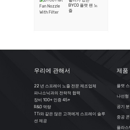
필터가 있는
BYCO 플랫 팬 노
즐
우리에 관해서
제품
플랫 
22 년 스프레이 노즐 전문 제조업체
파나소닉과의 전략적 협력
나선형
장비 100+ 인증 45+
공기 분
R&D 역량
TTi와 같은 많은 고객에게 스프레이 솔루
중공 콘
션 제공
플라스