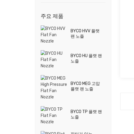
주요 제품
BYCO HVV 플랫
팬 노즐
BYCO HU 플랫 팬
노즐
BYCO MEG 고압
플랫 팬 노즐
BYCO TP 플랫 팬
노즐