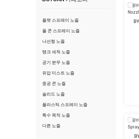
플랫 스프레이 노즐
B
풀 콘 스프레이 노즐
나선형 노즐
탱크 세척 노즐
공기 분무 노즐
유압 미스트 노즐
중공 콘 노즐
솔리드 노즐
플라스틱 스프레이 노즐
특수 목적 노즐
다른 노즐
B