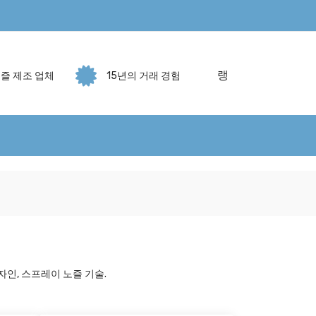
랭
즐 제조 업체
15년의 거래 경험
자인, 스프레이 노즐 기술.