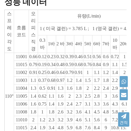
성능 데이터
스
오
유량(L/min)
프
리
레
흐름
피
1 ( 미국 갤런) = 3.785 L ; 1 (영국 갤런) = 4.5
이
코드
스
0.3
10
각
직
1바
2 바
3바
4바
5바
6바
7바
20바
바
바
도
경
11001
0.66
0.12
0.23
0.32
0.39
0.46
0.51
0.56
0.6
0.72
1
11015
0.79
0.19
0.34
0.48
0.59
0.68
0.76
0.84
0.9
1.1
1.5
11002
0.91
0.25
0.46
0.64
0.79
0.91
1
1.1
1.2
1.4
2
11003
1.1
0.37
0.68
0.97
1.2
1.4
1.5
1.7
1.8
2.2
3.1
11004
1.3
0.5
0.91
1.3
1.6
1.8
2
2.2
2.4
2.9
4.1
110°
11005
1.4
0.62
1.1
1.6
2
2.3
2.5
2.8
3
3.6
5.1
11006
1.6
0.75
1.4
1.9
2.4
2.7
3.1
3.3
3.6
4.3
6.1
11008
1.8
1
1.8
2.6
3.2
3.6
4.1
4.5
4.8
5.8
8.2
11010
2
1.2
2.3
3.2
3.9
4.6
5.1
5.6
6
7.2
10.2
견적
11015
2.4
1.9
3.4
4.8
5.9
6.8
7.6
8.4
9
10.8
15.3