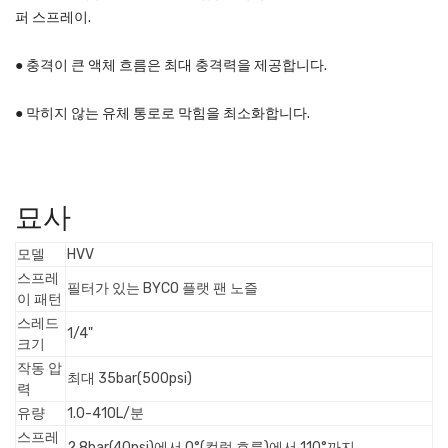
퍼 스프레이.
● 충격이 큰 액체 흐름은 최대 충격력을 제공합니다.
● 막히지 않는 유체 통로로 막힘을 최소화합니다.
묘사
모델
HVV
스프레
필터가 있는 BYCO 플랫 팬 노즐
이 패턴
스레드
1/4"
크기
작동 압
최대 35bar(500psi)
력
유량
1.0-410L/분
스프레
2.8bar(40psi)에서 0°(컬럼 흐름)에서 110°까지