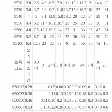
9520
2.8
2.5
4.6
6.5
7.9
9.1
10.2
11.2
12.1
14.4
20
9530
3.6
3.7
6.8
9.7
11.8
13.7
15.3
16.7
18.1
22
31
9540
4
5
9.1
12.9
15.8
18.2
20
22
24
29
41
9550
4.4
6.2
11.4
16.1
19.7
23
25
28
30
36
51
9560
4.8
7.5
13.7
19.3
24
27
31
33
36
43
61
9570
5.2
8.7
16
23
28
32
36
39
42
50
70
95100
6.4
12.5
23
32
39
46
51
56
60
72
102
오
리
흐름
피
0.3
10
1바
2 바
3바
4바
5바
6바
7바
20바
코드
스
바
바
직
경
650017
0.28
0.05
0.06
0.07
0.08
0.09
0.1
0.12
0.17
650033
0.38
0.11
0.13
0.15
0.17
0.18
0.2
0.24
0.34
650050
0.46
0.11
0.16
0.2
0.23
0.25
0.28
0.3
0.36
0.51
650067
0.53
0.15
0.22
0.26
0.31
0.34
0.37
0.4
0.48
0.68