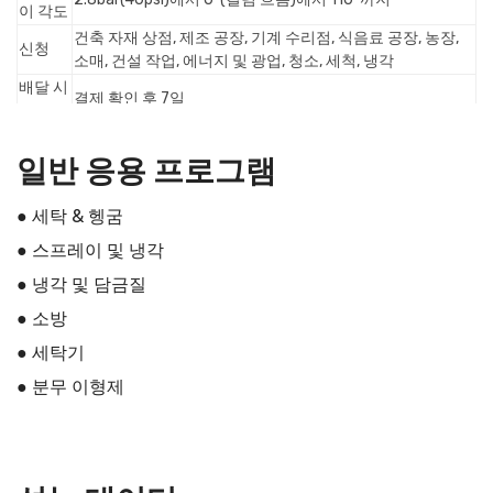
이 각도
건축 자재 상점, 제조 공장, 기계 수리점, 식음료 공장, 농장,
신청
소매, 건설 작업, 에너지 및 광업, 청소, 세척, 냉각
배달 시
결제 확인 후 7일
간
지불
웨스턴 유니온, PayPal, T/T, 비자, 은행 계좌, 온라인 결제
일반 응용 프로그램
● 세탁 & 헹굼
● 스프레이 및 냉각
● 냉각 및 담금질
● 소방
● 세탁기
● 분무 이형제