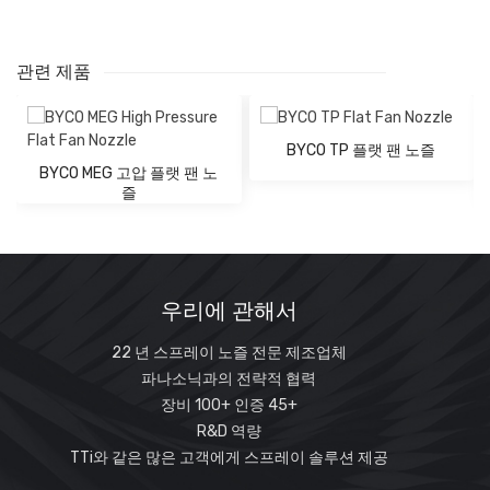
오
리
관련 제품
흐름
피
0.3
10
1바
2 바
3바
4바
5바
6바
7바
20바
코드
스
바
바
직
BYCO TP 플랫 팬 노즐
경
BYCO MEG 고압 플랫 팬 노
2501
0.66
0.32
0.39
0.46
0.51
0.56
0.6
0.72
1
즐
25015
0.79
0.48
0.59
0.68
0.76
0.84
0.9
1.1
1.5
2502
0.91
0.46
0.64
0.79
0.91
1
1.1
1.2
1.4
2
2503
1.1
0.68
0.97
1.2
1.4
1.5
1.7
1.8
2.2
3.1
2504
1.3
0.91
1.3
1.6
1.8
2
2.2
2.4
2.9
4.1
우리에 관해서
2505
1.4
1.1
1.6
2
2.3
2.5
2.8
3
3.6
5.1
22 년 스프레이 노즐 전문 제조업체
2506
1.6
1.4
1.9
2.4
2.7
3.1
3.3
3.6
4.3
6.1
파나소닉과의 전략적 협력
2508
1.8
1.8
2.6
3.2
3.6
4.1
4.5
4.8
5.8
8.2
장비 100+ 인증 45+
25°
2510
2
1.2
2.3
3.2
3.9
4.6
5.1
5.6
6
7.2
10.2
R&D 역량
2515
2.4
1.9
3.4
4.8
5.9
6.8
7.6
8.4
9
10.8
15.3
TTi와 같은 많은 고객에게 스프레이 솔루션 제공
2520
2.8
2.5
4.6
6.5
7.9
9.1
10.2
11.2
12.1
14.4
20