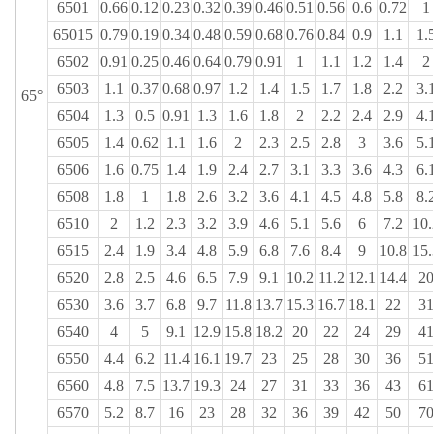
6501
0.66
0.12
0.23
0.32
0.39
0.46
0.51
0.56
0.6
0.72
1
65015
0.79
0.19
0.34
0.48
0.59
0.68
0.76
0.84
0.9
1.1
1.5
6502
0.91
0.25
0.46
0.64
0.79
0.91
1
1.1
1.2
1.4
2
6503
1.1
0.37
0.68
0.97
1.2
1.4
1.5
1.7
1.8
2.2
3.1
65°
6504
1.3
0.5
0.91
1.3
1.6
1.8
2
2.2
2.4
2.9
4.1
6505
1.4
0.62
1.1
1.6
2
2.3
2.5
2.8
3
3.6
5.1
6506
1.6
0.75
1.4
1.9
2.4
2.7
3.1
3.3
3.6
4.3
6.1
6508
1.8
1
1.8
2.6
3.2
3.6
4.1
4.5
4.8
5.8
8.2
6510
2
1.2
2.3
3.2
3.9
4.6
5.1
5.6
6
7.2
10.2
6515
2.4
1.9
3.4
4.8
5.9
6.8
7.6
8.4
9
10.8
15.3
6520
2.8
2.5
4.6
6.5
7.9
9.1
10.2
11.2
12.1
14.4
20
6530
3.6
3.7
6.8
9.7
11.8
13.7
15.3
16.7
18.1
22
31
6540
4
5
9.1
12.9
15.8
18.2
20
22
24
29
41
6550
4.4
6.2
11.4
16.1
19.7
23
25
28
30
36
51
6560
4.8
7.5
13.7
19.3
24
27
31
33
36
43
61
6570
5.2
8.7
16
23
28
32
36
39
42
50
70
65100
6.4
12.5
23
32
39
46
51
56
60
72
102