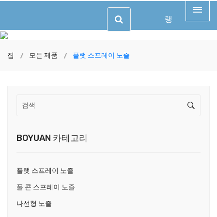
랭
집
모든 제품
플랫 스프레이 노즐
BOYUAN 카테고리
플랫 스프레이 노즐
풀 콘 스프레이 노즐
나선형 노즐