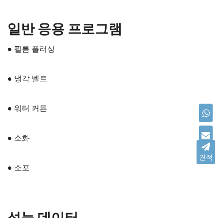
간
지불
웨스턴 유니온, PayPal, T/T, 비자, 은행 계좌, 온라인 결제
일반 응용 프로그램
● 필름 플러싱
● 냉각 벨트
● 워터 커튼
● 소화
견적
● 소포
성능 데이터