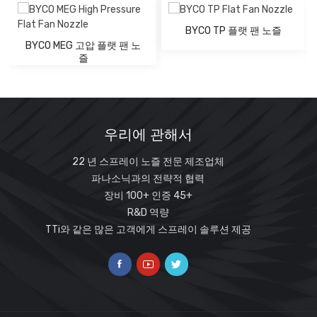
110
8.8
22
27
35
42
50
61
71
87
100
125°
138°
120
9.3
24
30
39
46
55
67
77
95
109
129°
143°
BYCO TP 플랫 팬 노즐
140
10.3
29
35
45
53
64
78
90
111
128
118°
127°
BYCO MEG 고압 플랫 팬 노
160
11.1
33
40
52
61
73
89
103
126
146
121°
130°
즐
180
11.5
37
45
58
69
82
100
116
146
164
124°
133°
210
12.3
43
52
68
80
96
117
135
166
191
128°
139°
300
14.7
61
75
97
114
137
167
193
235
275
110°
128°
450
17.9
92
112
145
172
205
2500
290
355
410
118°
132°
우리에 관해서
22 년 스프레이 노즐 전문 제조업체
파나소닉과의 전략적 협력
장비 100+ 인증 45+
R&D 역량
TTi와 같은 많은 고객에게 스프레이 솔루션 제공