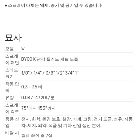
● 스프레이 매체는 액체, 증기 및 공기일 수 있습니다.
묘사
오델
W
스프레
BYCO K 광각 플러드 제트 노즐
이 패턴
스레드
1/8" / 1/4" / 3/8" 1/2" 3/4" 1''
크기
작동 압
0.3 - 35 바
력
유량
0.047-4720L/분
스프레
75°에서 153°까지
이 각도
응용 산
전자, 화학, 환경 보호, 철강, 기계, 코팅, 전기 도금, 섬유, 자동
업
차, 제지, 의약, 식품 및 기타 산업 생산 분야.
배달 시
결제 확인 후 7일