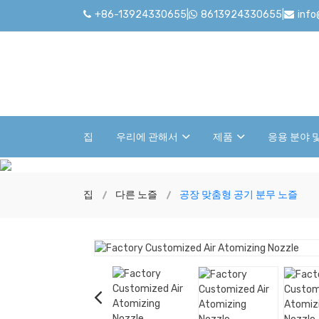
+86-13924330655
|
8613924330655
|
inf
집
우리에 관해서
제품
응용 분야 
집
다른 노즐
공장 맞춤형 공기 분무 노즐