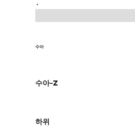
수아
수아-Z
하위